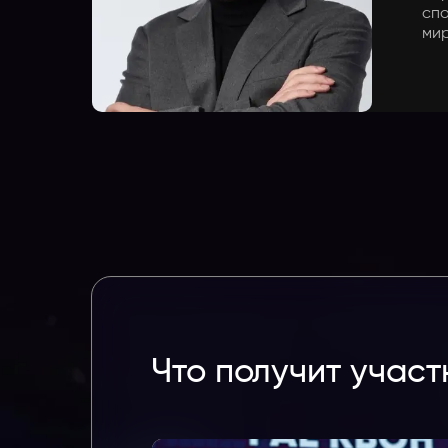
спо
мир
Что получит участ