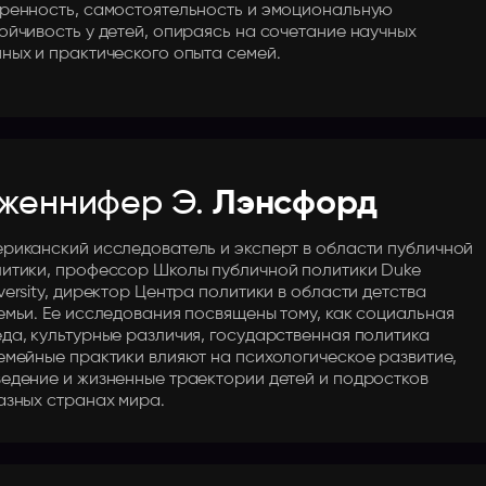
ренность, самостоятельность и эмоциональную
ойчивость у детей, опираясь на сочетание научных
ных и практического опыта семей.
женнифер Э.
Лэнсфорд
риканский исследователь и эксперт в области публичной
итики, профессор Школы публичной политики Duke
versity, директор Центра политики в области детства
емьи. Ее исследования посвящены тому, как социальная
да, культурные различия, государственная политика
емейные практики влияют на психологическое развитие,
едение и жизненные траектории детей и подростков
азных странах мира.