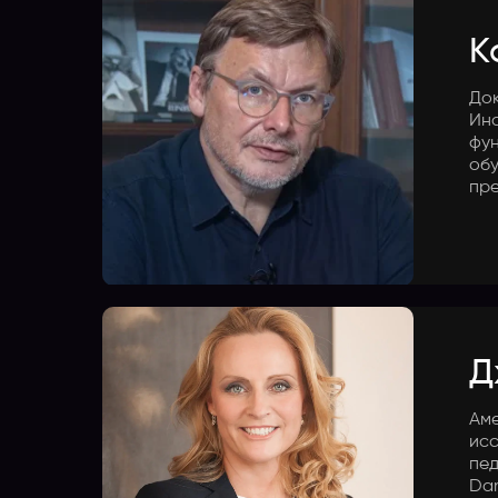
К
Док
Инс
фун
обу
пре
Д
Аме
исс
пед
Dan