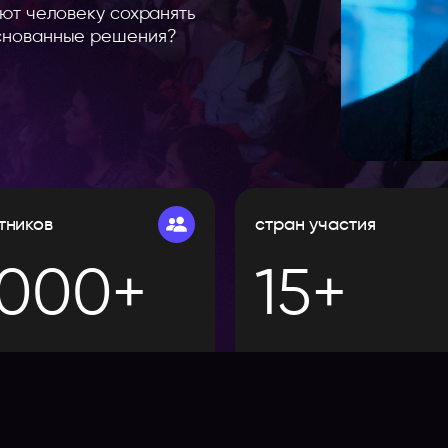
ают человеку сохранять
основанные решения?
тников
стран участия
деть больше спикеров
000+
15+