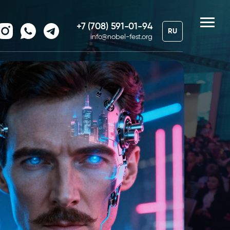
+7 (708) 591-01-94
RU
info@nobel-fest.org