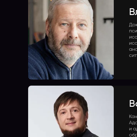
В
Док
пси
исс
исс
ан
сит
В
Кан
Ада
и а
обр