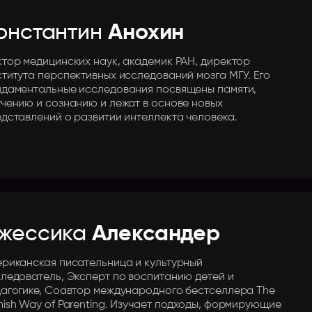
онстантин
Анохин
тор медицинских наук, академик РАН, директор
титута перспективных исследований мозга МГУ. Его
даментальные исследования посвящены памяти,
чению и сознанию и лежат в основе новых
дставлений о развитии интеллекта человека.
жессика
Александер
риканская писательница и культурный
ледователь, Эксперт по воспитанию детей и
агогике, Соавтор международного бестселлера The
ish Way of Parenting. Изучает подходы, формирующие