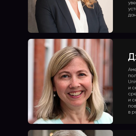
уве
уст
дан
Д
Аме
пол
Uni
и с
сре
и с
пов
в р