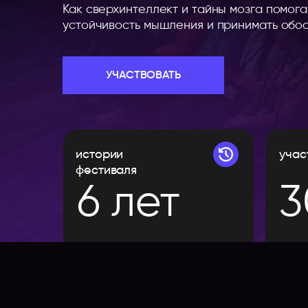
Как сверхинтеллект и тайны мозга помог
устойчивость мышления и принимать об
УЧАСТВОВАТЬ
истории
учас
Листайте влево, чтобы уви
фестиваля
6 лет
3