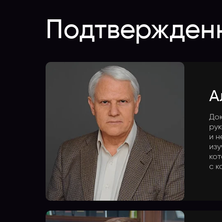
Подтвержден
А
Док
ру
и н
изу
кот
с к